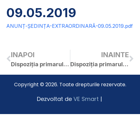
09.05.2019
ANUNȚ-ȘEDINȚA-EXTRAORDINARĂ-09.05.2019.pdf
INAPOI
INAINTE
Dispoziția primarului orașului Curtici nr. 230 / 23.04.2019 privind delimitarea și numerotarea secțiilor de votare pe raza UAT oraș Curtici
Dispoziția primarului orașului Curtici nr. 247 / 07.05.2019 privind convocare C.L. Curtici în ședință extraordinară în data de 09.05.2019
Copyright © 2026. Toate drepturile rezervate.
Dezvoltat de
VE Smart
|