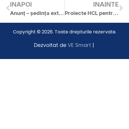
INAPOI
INAINTE
Anunț – ședința extraordinară a CL Curtici în data de 09.05.2019
Proiecte HCL pentru ședința extraordinară din 09.05.2019
Copyright © 2026. Toate drepturile rezervate.
Dezvoltat de
VE Smart
|