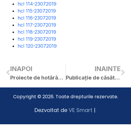
hcl 114-23072019
hcl 115-23072019
hcl 116-23072019
hcl 117-23072019
hcl 118-23072019
hcl 119-23072019
hcl 120-23072019
INAPOI
INAINTE
Proiecte de hotărâri pentru ședința de îndată din 25.07.2019
Publicație de căsătorie – Voinea Cosmin / Haida Adelina
Copyright © 2026. Toate drepturile rezervate.
Dezvoltat de
VE Smart
|