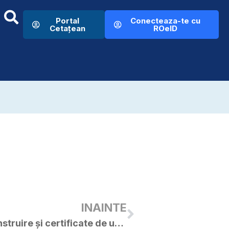
Portal
Conecteaza-te cu
Cetațean
ROeID
INAINTE
Situația autorizații de construire și certificate de urmanism – luna iulie 2019