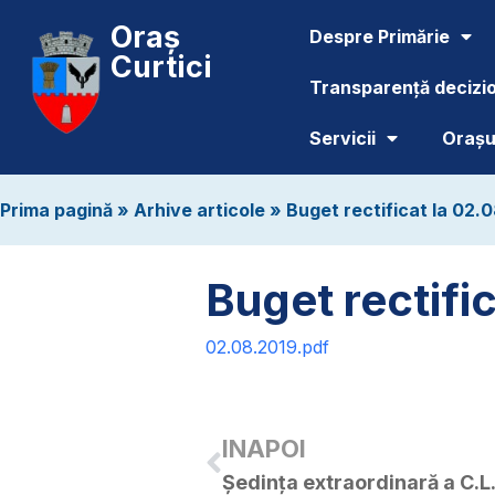
Oraș
Despre Primărie
Curtici
Transparență decizi
Servicii
Orașul
Prima pagină
»
Arhive articole
»
Buget rectificat la 02.
Buget rectifi
02.08.2019.pdf
INAPOI
Ședința extraordinară a C.L.