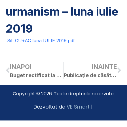
urmanism – luna iulie
2019
Sit. CU+AC luna IULIE 2019.pdf
INAPOI
INAINTE
Buget rectificat la 02.08.2019
Publicație de căsătorie – Covaci Teofil-Adi / Gyorgye Gabriela
Copyright © 2026. Toate drepturile rezervate.
Dezvoltat de
VE Smart
|