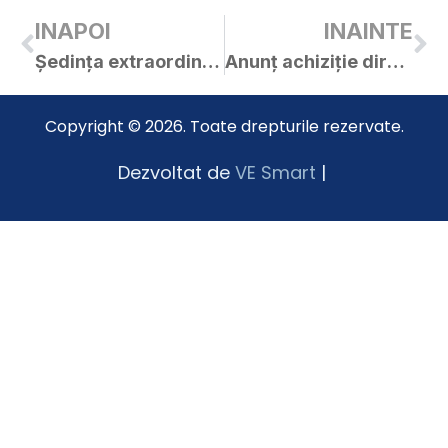
INAPOI
INAINTE
Ședința extraordinară a C.L. Curtici din 19.08.2019
Anunț achiziție directă – reparații străzi în orașul Curtici
Copyright © 2026. Toate drepturile rezervate.
Dezvoltat de
VE Smart
|