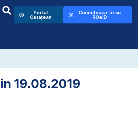
Portal
Conecteaza-te cu
Cetațean
ROeID
din 19.08.2019