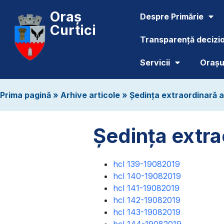
Oraș
Despre Primărie
Curtici
Transparență decizi
Servicii
Orașul
Prima pagină
»
Arhive articole
»
Ședința extraordinară a 
Ședința extra
hcl 139-19082019
hcl 140-19082019
hcl 141-19082019
hcl 142-19082019
hcl 143-19082019