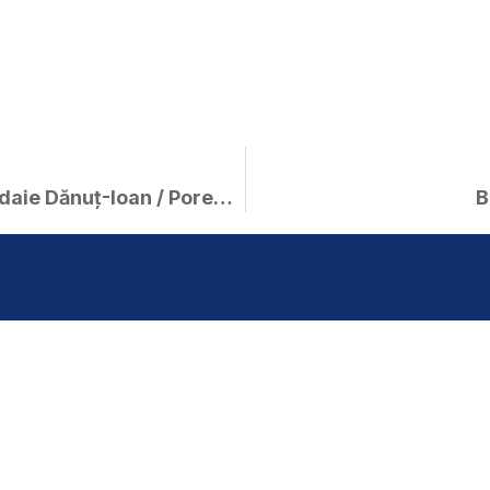
Publicație de căsătorie – Vîrdaie Dănuț-Ioan / Poremschi Natalia
B