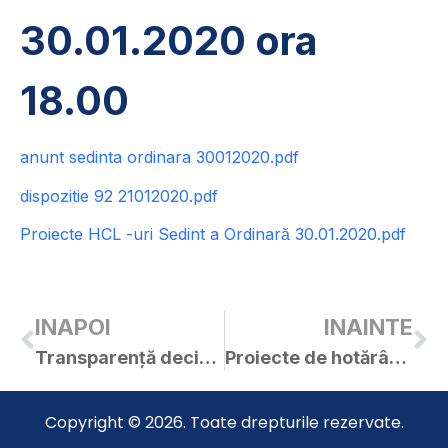
30.01.2020 ora
18.00
anunt sedinta ordinara 30012020.pdf
dispozitie 92 21012020.pdf
Proiecte HCL -uri Sedint a Ordinară 30.01.2020.pdf
INAPOI
INAINTE
Transparență decizională: proiect HCL privind aprobarea ridicării interdicției temporare de construire prin reglementarea din punct de vedere urbanistic,cu păstrarea funcțiunii zonei propuse prin PUG Curtici, pentru terenul în suprafață de 20.400mp identificat în CF.nr.306097 Curtici pentru întocmirea PUZ-Construire zonă pentru servicii
Proiecte de hotărâri pentru ședința ordinară a C.L. Curtici din 30.01.2020
Copyright © 2026. Toate drepturile rezervate.