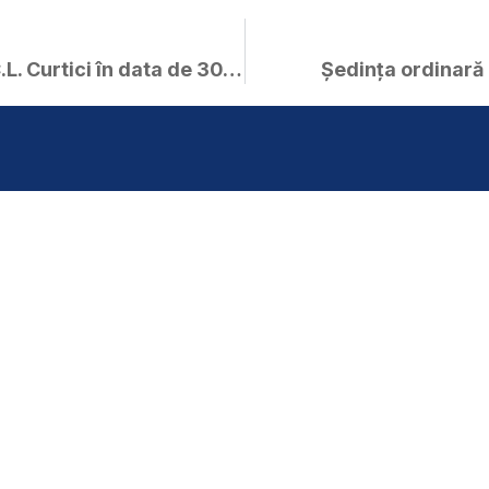
Anunț – ședință ordinară a C.L. Curtici în data de 30.01.2020 ora 18.00
Ședința ordinară 