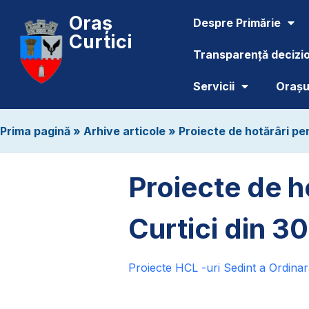
Oraș
Despre Primărie
Curtici
Transparență decizi
Servicii
Orașul
Prima pagină
»
Arhive articole
»
Proiecte de hotărâri pen
Proiecte de h
Curtici din 3
Proiecte HCL -uri Sedint a Ordinar