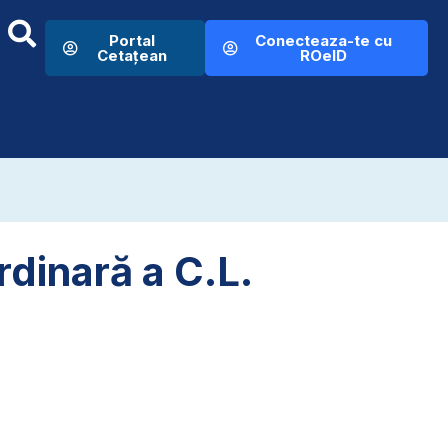
Portal
Conecteaza-te cu
Cetațean
ROeID
rdinară a C.L.