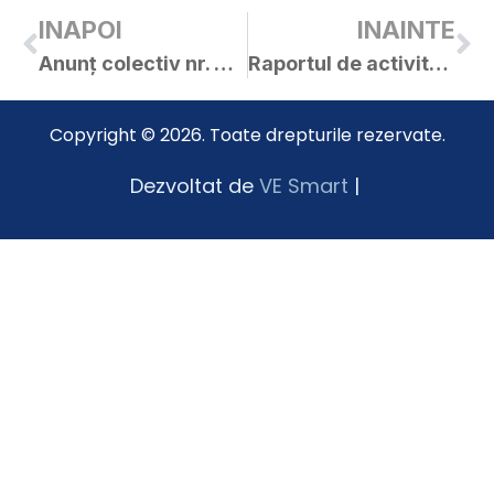
INAPOI
INAINTE
Anunț colectiv nr. 5849 / 25.02.2020
Raportul de activitate al primarului Orașului Curtici pentru anul 2019
Copyright © 2026. Toate drepturile rezervate.
Dezvoltat de
VE Smart
|