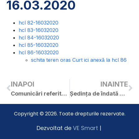
16.03.2020
hcl 82-16032020
hcl 83-16032020
hcl 84-16032020
hcl 85-16032020
hcl 86-16032020
schita teren oras Curt ici anexă la hcl 86
INAPOI
INAINTE
Comunicări referitoare la situația de urgență
Ședința de îndată a C.L. Curtici din 19.03.2020
Copyright © 2026. Toate drepturile rezervate.
Dezvoltat de
VE Smart
|