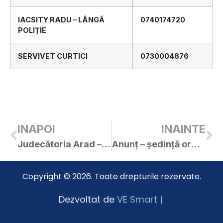
IACSITY RADU – LÂNGĂ
0740174720
POLIȚIE
SERVIVET CURTICI
0730004876
INAPOI
INAINTE
Judecătoria Arad – comunicare somație Duma Constantin
Anunț – ședință ordinară 27.03.2020
Copyright © 2026. Toate drepturile rezervate.
Dezvoltat de
VE Smart
|