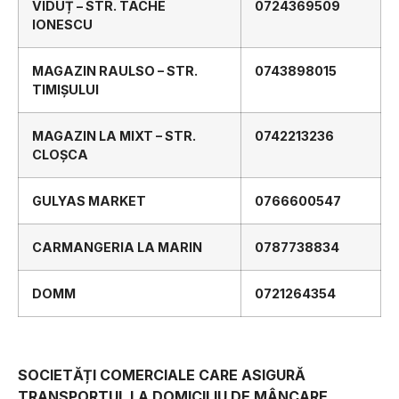
VIDUȚ – STR. TACHE
0724369509
IONESCU
MAGAZIN RAULSO – STR.
0743898015
TIMIȘULUI
MAGAZIN LA MIXT – STR.
0742213236
CLOȘCA
GULYAS MARKET
0766600547
CARMANGERIA LA MARIN
0787738834
DOMM
0721264354
SOCIETĂȚI COMERCIALE CARE ASIGURĂ
TRANSPORTUL LA DOMICILIU DE MÂNCARE