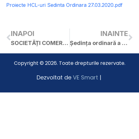
Proiecte HCL-uri Sedinta Ordinara 27.03.2020.pdf
INAPOI
INAINTE
SOCIETĂȚI COMERCIALE CARE ASIGURĂ TRANSPORTUL LA DOMICILIU DE ALIMENTE DE BAZĂ ȘI ALTE PRODUSE ALIMENTARE – CURTICI
Ședința ordinară a C.L. Curtici din 27.03.2020
Copyright © 2026. Toate drepturile rezervate.
Dezvoltat de
VE Smart
|