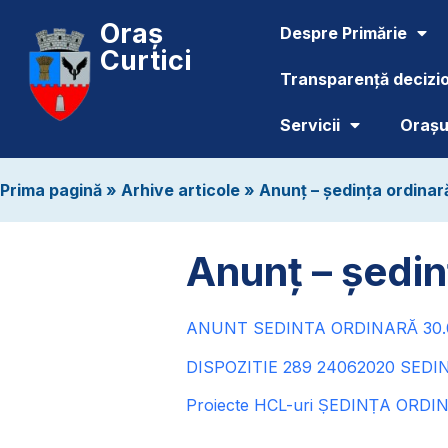
Oraș
Despre Primărie
Curtici
Transparență decizi
Servicii
Orașul
Prima pagină
»
Arhive articole
»
Anunț – ședința ordinar
Anunț – ședin
ANUNT SEDINTA ORDINARĂ 30.06
DISPOZITIE 289 24062020 SEDIN
Proiecte HCL-uri ȘEDINȚA ORDIN