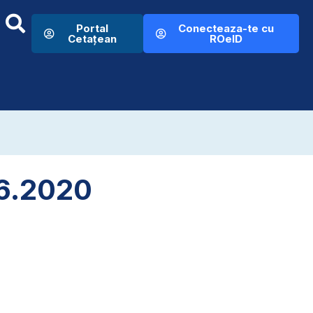
Portal
Conecteaza-te cu
Cetațean
ROeID
06.2020