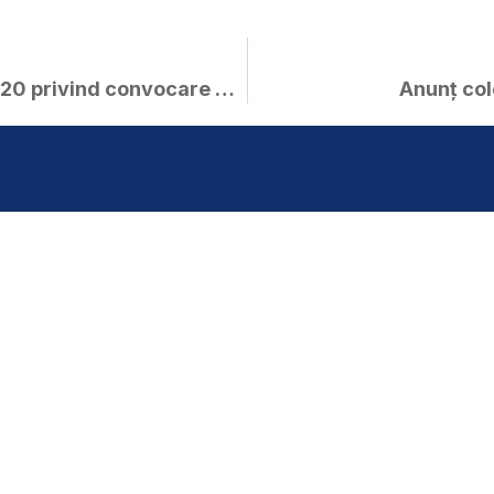
Dispoziția nr. 289 / 24.06.2020 privind convocare C.L. Curtici în ședință ordinară – 30.06.2020
Anunț col