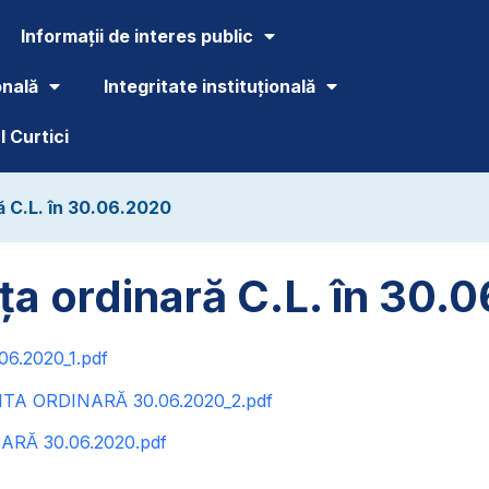
Informații de interes public
onală
Integritate instituțională
 Curtici
ă C.L. în 30.06.2020
ța ordinară C.L. în 30.
.2020_1.pdf
TA ORDINARĂ 30.06.2020_2.pdf
ARĂ 30.06.2020.pdf