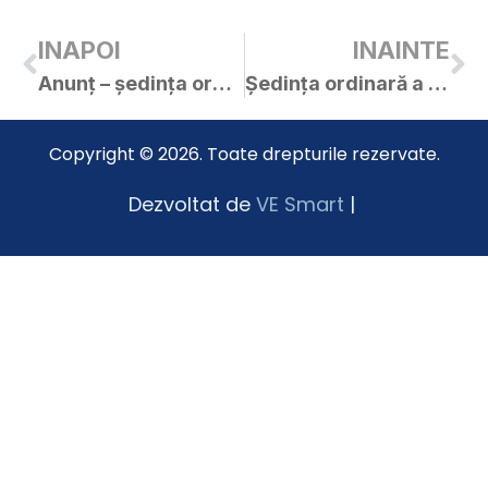
INAPOI
INAINTE
Anunț – ședința ordinară C.L. în 30.06.2020
Ședința ordinară a C.L. Curtici din 30.06.2020
Copyright © 2026. Toate drepturile rezervate.
Dezvoltat de
VE Smart
|