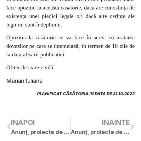
face opoziție la această căsătorie, dacă are cunostință de
existența unei piedici legale ori dacă alte cerințe ale
legii nu sunt îndeplinite.
Opoziția la căsătorie se va face în scris, cu arătarea
dovezilor pe care se întemeiază, în termen de 10 zile de
la data afișării publicației.
Ofiter de stare civilă,
Marian Iuliana
PLANIFICAT CĂSĂTORIA IN DATA DE 31.10.2022
INAPOI
INAINTE
Anunț, proiecte de hotărâri și materiale – ședința extraordinară convocată de îndată a C.L. Curtici în data de 13.10.2022
Anunț, proiecte de hotărâri și materiale – ședința ordinară a C.L. Curtici în data de 27.10.2022