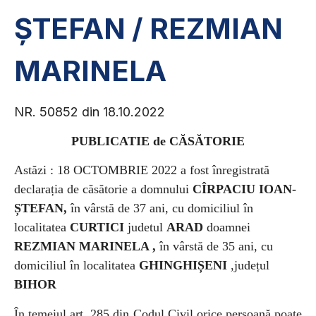
ȘTEFAN / REZMIAN
MARINELA
NR. 50852 din 18.10.2022
PUBLICATIE de CĂSĂTORIE
Astăzi : 18 OCTOMBRIE 2022 a
fost înregistrată
declarația de căsătorie a
domnului
CÎRPACIU IOAN-
ȘTEFAN,
în vârstă de 37 ani, cu domiciliul în
localitatea
CURTICI
judetul
ARAD
doamnei
REZMIAN MARINELA ,
în vârstă de 35 ani, cu
domiciliul în localitatea
GHINGHIȘENI
,județul
BIHOR
În temeiul art. 285 din Codul Civil orice persoană poate