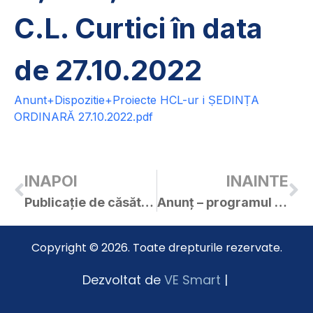
C.L. Curtici în data
de 27.10.2022
Anunt+Dispozitie+Proiecte HCL-ur i ȘEDINȚA
ORDINARĂ 27.10.2022.pdf
INAPOI
INAINTE
Publicație de căsătorie – CÎRPACIU IOAN-ȘTEFAN / REZMIAN MARINELA
Anunț – programul național pentru eradicarea rabiei la vulpi
Copyright © 2026. Toate drepturile rezervate.
Dezvoltat de
VE Smart
|