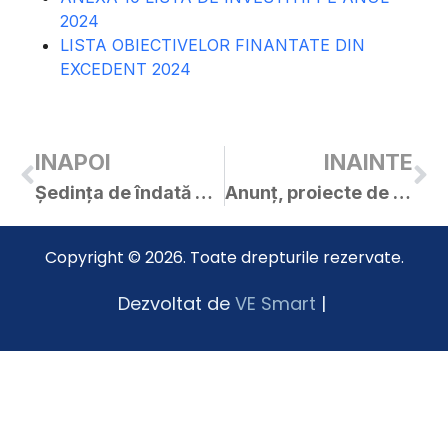
2024
LISTA OBIECTIVELOR FINANTATE DIN
EXCEDENT 2024
INAPOI
INAINTE
Ședința de îndată a C.L. Curtici din 08.01.2024
Anunț, proiecte de hotărâri și materiale – ședința extraordinară a C.L. Curtici în data de 19.01.2024
Copyright © 2026. Toate drepturile rezervate.
Dezvoltat de
VE Smart
|