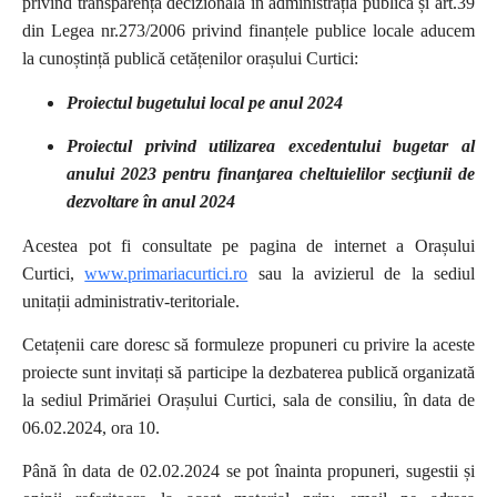
privind transparența decizională în administrația publică și
art.39
din Legea nr.273/2006 privind finanțele publice locale aducem
la cunoștință publică cetățenilor orașului Curtici:
Proiectul bugetului local pe anul 2024
Proiectul privind utilizarea
excedentului bugetar al
anului 2023 pentru finanţarea cheltuielilor secţiunii de
dezvoltare în anul 2024
Acestea pot fi consultate pe pagina de internet a Orașului
Curtici,
www.primariacurtici.ro
sau la avizierul de la sediul
unitații administrativ-teritoriale.
Cetațenii care doresc să formuleze propuneri cu privire la aceste
proiecte sunt invitați să participe la dezbaterea publică organizată
la sediul Primăriei Orașului Curtici, sala de consiliu, în data de
06.02.2024, ora 10.
Până în data de 02.02.2024 se pot înainta propuneri, sugestii și