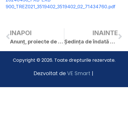
900_TREZ021_3519402_3519402_02_71434760.pdf
INAPOI
INAINTE
Anunț, proiecte de hotărâri și materiale – ședința extraordinară convocată de îndată a C.L. Curtici în data de 09.05.2024
Ședința de îndată a C.L. Curtici din data de 15.05.2024
Copyright © 2026. Toate drepturile rezervate.
Dezvoltat de
VE Smart
|