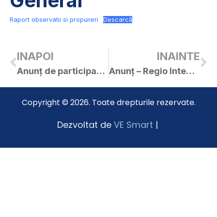
General
Raport observatii si propuneri
Descarcă
INAPOI
INAINTE
Anunț de participare – finanțări nerambursabile
Anunț – Regio Integral SA
Copyright © 2026. Toate drepturile rezervate.
Dezvoltat de
VE Smart
|