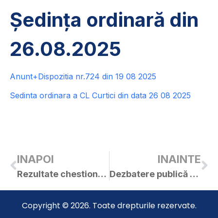
Ședința ordinară din
26.08.2025
Anunt+Dispozitia nr.724 din 19 08 2025
Sedinta ordinara a CL Curtici din data 26 08 2025
INAPOI
INAINTE
Rezultate chestionare (sondaje) care au condus la forma finală a Listei Generale de proiecte prioritare generate de obiectivele SIDU Curtici 2021- 2027 (2030) – Anexei nr.9 a SIDU și a Anexei nr.10 a SIDU
Dezbatere publică cu privire la adoptarea unei soluții de proiectare la faza Proiect tehnic și detalii de execuție cu denumirea ”Modernizare zonă ștrand termal și zonă parc cu lac de agrement” – Obiectivul de investiții ”Zonă Parc cu Lac de Agrement (Limboasa)” a Orașului Curtici
Copyright © 2026. Toate drepturile rezervate.