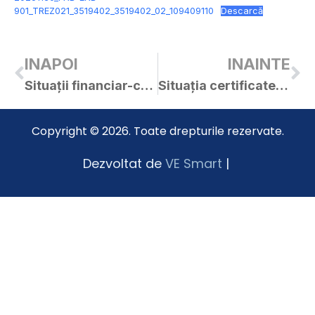
901_TREZ021_3519402_3519402_02_109409110
Descarcă
INAPOI
INAINTE
Situații financiar-contabile la 30.09.2025
Situația certificatelor de urbanism și a autorizațiilor de construire emise în luna octombrie 2025
Copyright © 2026. Toate drepturile rezervate.
Dezvoltat de
VE Smart
|