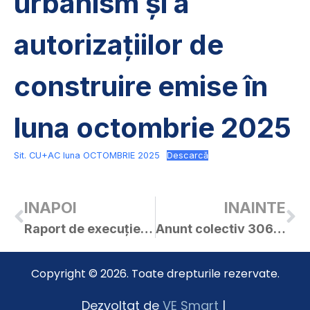
urbanism și a
autorizațiilor de
construire emise în
luna octombrie 2025
Sit. CU+AC luna OCTOMBRIE 2025
Descarcă
INAPOI
INAINTE
Raport de execuție bugetară la 30.11.2025
Anunt colectiv 30697 din 05.11.2025
Copyright © 2026. Toate drepturile rezervate.
Dezvoltat de
VE Smart
|