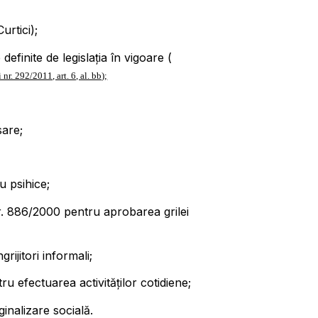
urtici);
efinite de legislația în vigoare (
nr. 292/2011, art. 6, al. bb);
sare;
au psihice;
. 886/2000 pentru aprobarea grilei
rijitori informali;
u efectuarea activităților cotidiene;
inalizare socială.