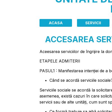
ACASA
SERVICII
ACCESAREA SERVI
Aceesarea serviciilor de îngrijire la d
ETAPELE ADMITERII
PASUL1 : Manifestarea intenției de a be
Când se acordă serviciile sociale
Serviciile sociale se acordă la solicit
asemenea, există cazuri în care solicit
servicii sau de alte unități, cum sunt s
Ce formă trebuie sa aibă solicita