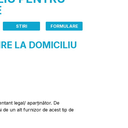
E
STIRI
FORMULARE
IRE LA DOMICILIU
entant legal/ aparținător. De
i de un alt furnizor de acest tip de