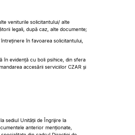
veniturile solicitantului/ alte
torii legali, după caz, alte documente;
întreținere în favoarea solicitantului,
ă în evidență cu boli psihice, din sfera
andarea accesării serviciilor CZAR și
sediul Unității de Îngrijire la
 documentele anterior menționate,
pecialitate din cadrul Direcției de