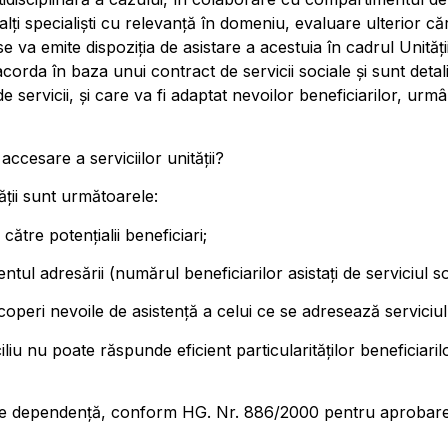
alți specialiști cu relevanță în domeniu, evaluare ulterior căre
 se va emite dispoziția de asistare a acestuia în cadrul
Unități
corda în baza unui contract de servicii sociale și sunt detali
e de servicii, și care va fi adaptat nevoilor beneficiarilor, urm
accesare a serviciilor unității?
tății sunt următoarele:
către potenţialii beneficiari;
ul adresării (numărul beneficiarilor asistaţi de serviciul so
coperi nevoile de asistenţă a celui ce se adresează serviciul
iliu nu poate răspunde eficient particularităţilor beneficiarilo
de dependență, conform HG. Nr. 886/2000 pentru aprobarea 