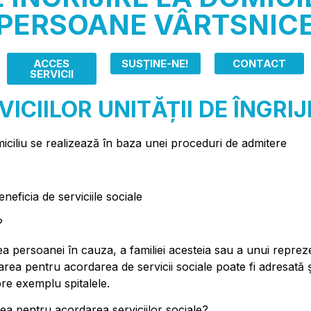
PERSOANE VÂRTSNIC
ACCES
SUSȚINE-NE!
CONTACT
SERVICII
CIILOR UNITĂȚII DE ÎNGRIJ
omiciliu se realizează în baza unei proceduri de admitere
neficia de serviciile sociale
?
area persoanei în cauza, a familiei acesteia sau a unui reprez
area pentru acordarea de servicii sociale poate fi adresată ș
pre exemplu spitalele.
rea pentru acordarea serviciilor sociale?