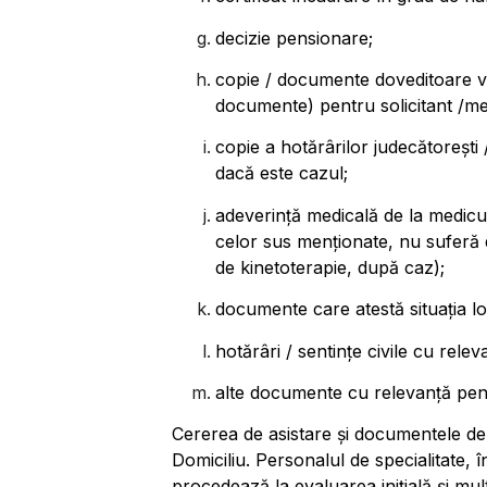
decizie pensionare;
copie / documente doveditoare ven
documente) pentru solicitant /mem
copie a hotărârilor judecătorești /
dacă este cazul;
adeverinţă medicală de la medicul 
celor sus menționate, nu suferă 
de kinetoterapie, după caz);
documente care atestă situația lo
hotărâri / sentințe civile cu relev
alte documente cu relevanță pentru
Cererea de asistare și documentele de la
Domiciliu
. Personalul de specialitate,
procedează la evaluarea inițială și mul