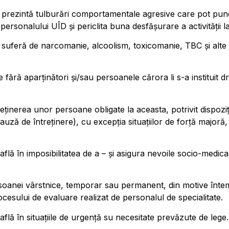
 prezintă tulburări comportamentale agresive care pot pune 
 personalului UÎD și periclita buna desfășurare a activității l
suferă de narcomanie, alcoolism, toxicomanie, TBC și alte ma
 fără aparținători și/sau persoanele cărora li s-a instituit d
eținerea unor persoane obligate la aceasta, potrivit dispoziții
auză de întreținere), cu excepția situațiilor de forță majoră
lă în imposibilitatea de a – și asigura nevoile socio-medicale
rsoanei vârstnice, temporar sau permanent, din motive înteme
esului de evaluare realizat de personalul de specialitate.
flă în situațiile de urgență su necesitate prevăzute de lege.