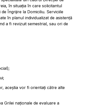
ia, în situația în care solicitantul
i de Îngrijire la Domiciliu
. Serviciile
ate în planul individualizat de asistență
ând a fi revizuit semestrial, sau ori de
cial);
ui;
r, aceştia vor fi orientaţi către alte
Grilei naționale de evaluare a