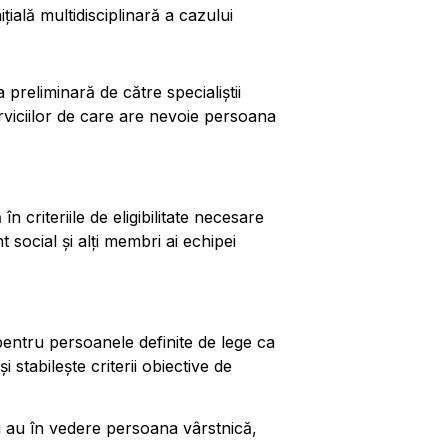
țială multidisciplinară a cazului
preliminară de către specialiștii
erviciilor de care are nevoie persoana
 criteriile de eligibilitate necesare
t social și alți membri ai echipei
e pentru persoanele definite de lege ca
i stabileşte criterii obiective de
iliu au în vedere persoana vârstnică,