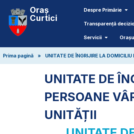
Oraș
Despre Primărie
Curtici
Transparență decizi
Servicii
Orașul
Prima pagină
»
UNITATE DE ÎNGRIJIRE LA DOMICILI
UNITATE DE ÎN
PERSOANE VÂR
UNITĂȚII
UNITATE DE