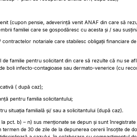
it (cupon pensie, adeverință venit ANAF din care să rezulte 
brii familiei care se gospodăresc cu acesta și / sau susțină
 contractelor notariale care stabilesc obligații financiare de 
de familie pentru solicitant din care să rezulte că nu se afl
de boli infecto-contagioase sau dermato-venerice (cu recom
cativă ( după caz);
anță pentru familia solicitantului;
 situația familială și/ sau a solicitantului (după caz).
 pct. b) – n) sus menționate se depun și sunt înregistrate la 
 în termen de 30 de zile de la depunerea cererii însoțite de
tidisciplinară a cazului, în colaborare cu compartimentul de s