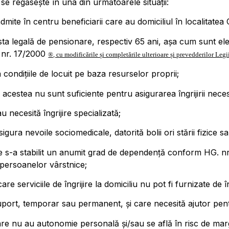
 se regăsește în una din următoarele situații:
admite în centru beneficiarii care au domiciliul în localitatea C
ta legală de pensionare, respectiv 65 ani, așa cum sunt ele d
a nr. 17/2000
®, cu modificările și completările ulterioare și prevedderilor Legii 
a condiţiile de locuit pe baza resurselor proprii;
 acestea nu sunt suficiente pentru asigurarea îngrijirii nece
 necesită îngrijire specializată
;
sigura nevoile sociomedicale, datorită bolii ori stării fizice s
e s-a stabilit un anumit grad de dependență conform HG. nr
 persoanelor vârstnice;
 serviciile de îngrijire la domiciliu nu pot fi furnizate de îng
uport, temporar sau permanent, și care necesită ajutor pentr
care nu au autonomie personală și/sau se află în risc de marg