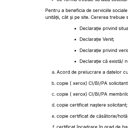
Pentru a beneficia de serviciile sociale
unității, cât și pe site. Cererea trebui
Declarație privind situa
Declarație Venit;
Declarație privind verid
Declarație că există/ nu
Acord de prelucrare a datelor c
copie ( xerox) CI/BI/PA solicitan
copie ( xerox) CI/BI/PA membrilor 
copie certificat naștere solicitant;
copie certificat de căsătorie/hotă
certificat încadrare în grad de 