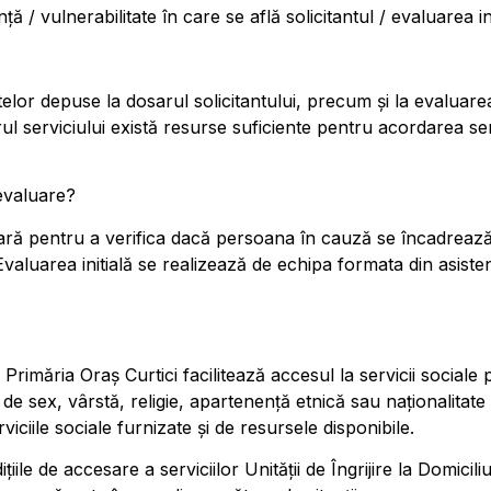
 / vulnerabilitate în care se află solicitantul / evaluarea ini
or depuse la dosarul solicitantului, precum și la evaluarea 
rul serviciului există resurse suficiente pentru acordarea s
evaluare?
sară pentru a verifica dacă persoana în cauză se încadrează în
. Evaluarea initială se realizează de echipa formata din asisten
 Primăria Oraș Curtici facilitează accesul la servicii social
 de sex, vârstă, religie, apartenenţă etnică sau naţionalitate ş
erviciile sociale furnizate şi de resursele disponibile.
ndițiile de accesare a serviciilor Unității de Îngrijire la Domic