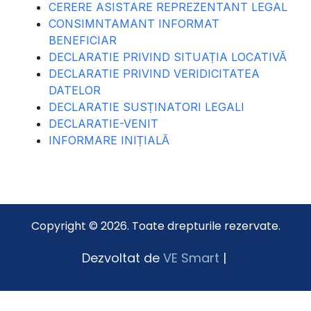
CERERE ASISTARE REPREZENTANT LEGAL
CONSIMNTAMANT INFORMAT
BENEFICIAR
DECLARATIE PRIVIND SITUAȚIA LOCATIVĂ
DECLARATIE PRIVIND VERIDICITATEA
DATELOR
DECLARATIE SUSȚINATORI LEGALI
DECLARATIE-VENIT
INFORMARE INIȚIALĂ
Copyright © 2026. Toate drepturile rezervate.
Dezvoltat de
VE Smart
|