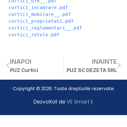
curtici_UTR__.pdf
curtici_incadrare.pdf
curtici_mobilare__.pdf
curtici_proprietati.pdf
curtici_reglementari__.pdf
curtici_retele.pdf
INAPOI
INAINTE
PUZ Curtici
PUZ SC DEZETA SRL
Copyright © 2026. Toate drepturile rezervate.
Dezvoltat de
VE Smart
|