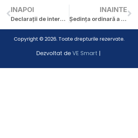
INAPOI
INAINTE
Declarații de interese – consilieri locali – 2020 (în urma validării C.L., mandat 2020-2024)
Ședința ordinară a C.L. Curtici din 27.11.2020
Copyright © 2026. Toate drepturile rezervate.
Dezvoltat de
VE Smart
|