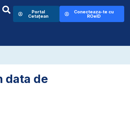
Portal
Conecteaza-te cu
Cetațean
ROeID
n data de