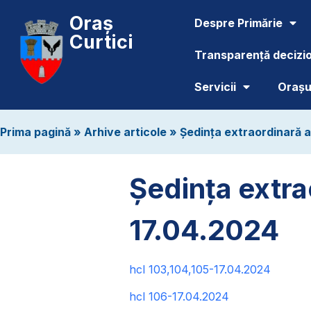
Oraș
Despre Primărie
Curtici
Transparență decizi
Servicii
Orașul
Prima pagină
»
Arhive articole
»
Ședința extraordinară a 
Ședința extrao
17.04.2024
hcl 103,104,105-17.04.2024
hcl 106-17.04.2024