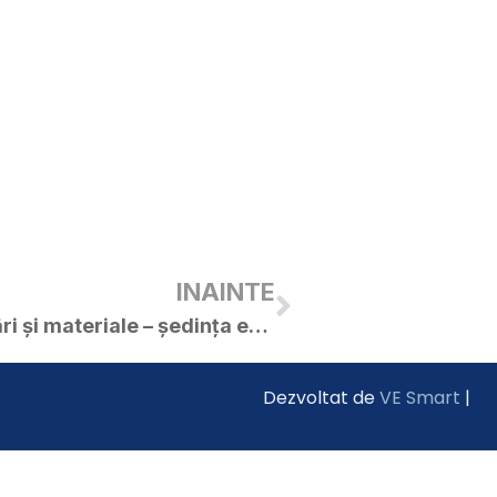
INAINTE
Anunț, proiecte de hotărâri și materiale – ședința extraordinară a C.L. Curtici în data de 27.04.2024
Dezvoltat de
VE Smart
|